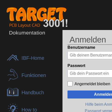
Dokumentation
Anmelden
Benutzername
IBF-Home
Passwort
Funktionen
Angemeldet bleiben
Handbuch
Anmelde
Hilfe beim An
How to
Passwort verg